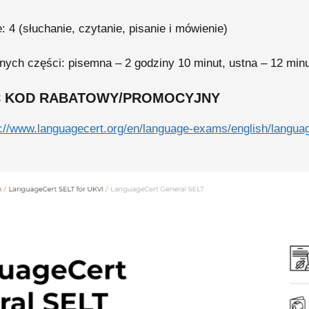
 4 (słuchanie, czytanie, pisanie i mówienie)
ych części: pisemna – 2 godziny 10 minut, ustna – 12 min
Ć KOD RABATOWY/PROMOCYJNY
s://www.languagecert.org/en/language-exams/english/language