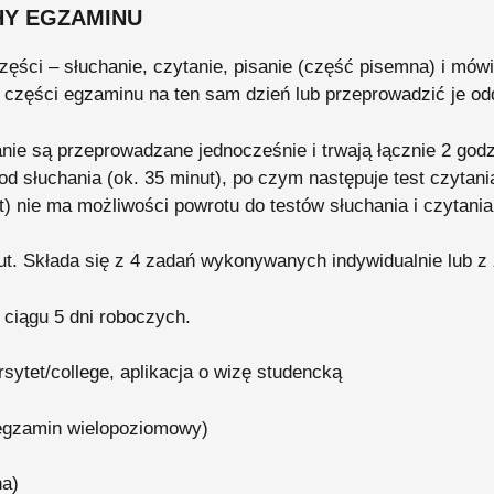
HY EGZAMINU
zęści – słuchanie, czytanie, pisanie (część pisemna) i mówi
zęści egzaminu na ten sam dzień lub przeprowadzić je oddz
sanie są przeprowadzane jednocześnie i trwają łącznie 2 god
d słuchania (ok. 35 minut), po czym następuje test czytania
t) nie ma możliwości powrotu do testów słuchania i czytania
ut. Składa się z 4 zadań wykonywanych indywidualnie lub
ciągu 5 dni roboczych.
rsytet/college, aplikacja o wizę studencką
gzamin wielopoziomowy)
na)