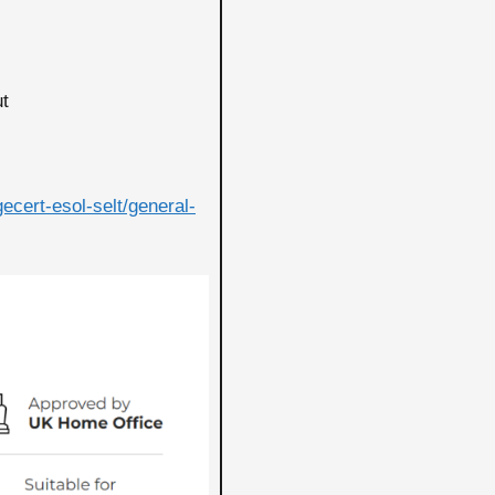
ut
cert-esol-selt/general-