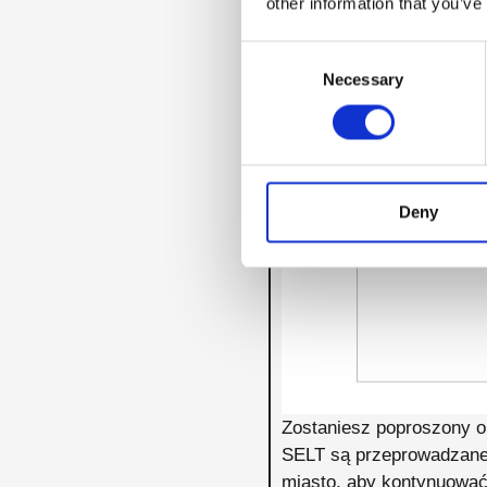
other information that you’ve
Consent
Necessary
Selection
Deny
Zostaniesz poproszony o
SELT są przeprowadzane 
miasto, aby kontynuować