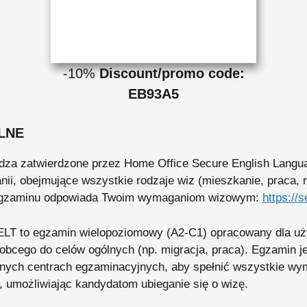
-10%
Discount/promo code:
EB93A5
LNE
za zatwierdzone przez Home Office Secure English Langua
anii, obejmujące wszystkie rodzaje wiz (mieszkanie, praca, na
 egzaminu odpowiada Twoim wymaganiom wizowym:
https://s
ELT to egzamin wielopoziomowy (A2-C1) opracowany dla uż
 obcego do celów ogólnych (np. migracja, praca). Egzamin 
nych centrach egzaminacyjnych, aby spełnić wszystkie w
i, umożliwiając kandydatom ubieganie się o wizę.